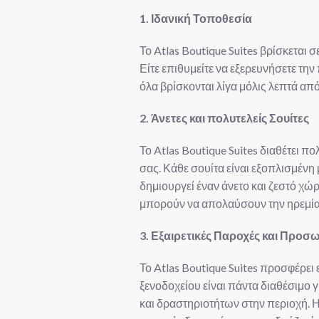
1. Ιδανική Τοποθεσία
Το Atlas Boutique Suites βρίσκεται
Είτε επιθυμείτε να εξερευνήσετε την
όλα βρίσκονται λίγα μόλις λεπτά από
2. Άνετες και πολυτελείς Σουίτες
Το Atlas Boutique Suites διαθέτει π
σας. Κάθε σουίτα είναι εξοπλισμέν
δημιουργεί έναν άνετο και ζεστό χώ
μπορούν να απολαύσουν την ηρεμία 
3. Εξαιρετικές Παροχές και Πρ
Το Atlas Boutique Suites προσφέρει
ξενοδοχείου είναι πάντα διαθέσιμο 
και δραστηριοτήτων στην περιοχή. 