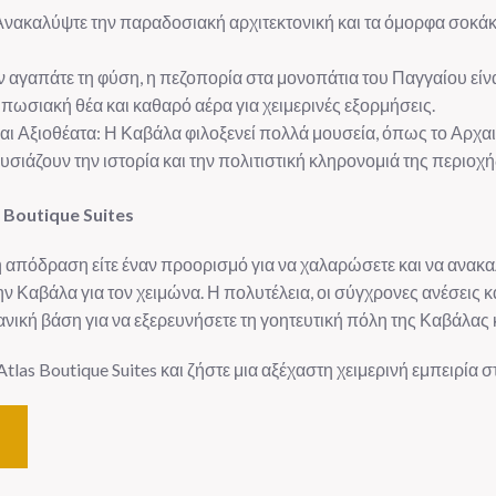
νακαλύψτε την παραδοσιακή αρχιτεκτονική και τα όμορφα σοκάκι
αγαπάτε τη φύση, η πεζοπορία στα μονοπάτια του Παγγαίου είναι
πωσιακή θέα και καθαρό αέρα για χειμερινές εξορμήσεις.
αι Αξιοθέατα: Η Καβάλα φιλοξενεί πολλά μουσεία, όπως το Αρχα
ιάζουν την ιστορία και την πολιτιστική κληρονομιά της περιοχή
 Boutique Suites
νή απόδραση είτε έναν προορισμό για να χαλαρώσετε και να ανακα
στην Καβάλα για τον χειμώνα. Η πολυτέλεια, οι σύγχρονες ανέσεις
ανική βάση για να εξερευνήσετε τη γοητευτική πόλη της Καβάλας 
tlas Boutique Suites και ζήστε μια αξέχαστη χειμερινή εμπειρία 