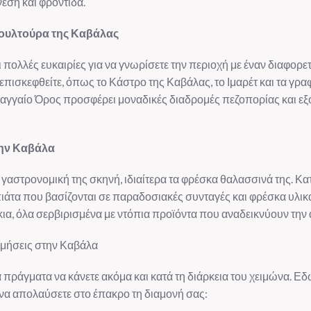
εση και φροντίδα.
Κουλτούρα της Καβάλας
ολλές ευκαιρίες για να γνωρίσετε την περιοχή με έναν διαφορετ
επισκεφθείτε, όπως το Κάστρο της Καβάλας, το Ιμαρέτ και τα γρα
ό Παγγαίο Όρος προσφέρει μοναδικές διαδρομές πεζοπορίας και ε
την Καβάλα
γαστρονομική της σκηνή, ιδιαίτερα τα φρέσκα θαλασσινά της. Κατ
πιάτα που βασίζονται σε παραδοσιακές συνταγές και φρέσκα υλικ
ια, όλα σερβιρισμένα με ντόπια προϊόντα που αναδεικνύουν την α
ρμήσεις στην Καβάλα
πράγματα να κάνετε ακόμα και κατά τη διάρκεια του χειμώνα. Εδώ 
να απολαύσετε στο έπακρο τη διαμονή σας: