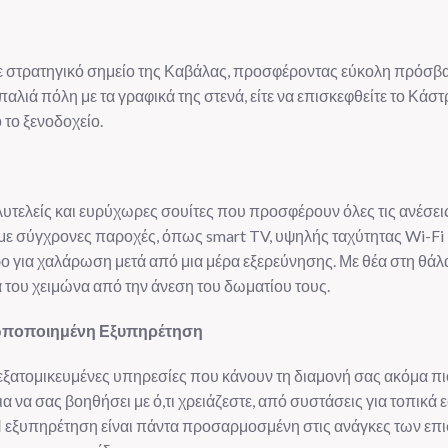
 σε στρατηγικό σημείο της Καβάλας, προσφέροντας εύκολη πρόσβα
 παλιά πόλη με τα γραφικά της στενά, είτε να επισκεφθείτε το Κάσ
 το ξενοδοχείο.
ολυτελείς και ευρύχωρες σουίτες που προσφέρουν όλες τις ανέσεις
η με σύγχρονες παροχές, όπως smart TV, υψηλής ταχύτητας Wi-Fi
ρο για χαλάρωση μετά από μια μέρα εξερεύνησης. Με θέα στη θάλ
του χειμώνα από την άνεση του δωματίου τους.
οσωποποιημένη Εξυπηρέτηση
 εξατομικευμένες υπηρεσίες που κάνουν τη διαμονή σας ακόμα πι
για να σας βοηθήσει με ό,τι χρειάζεστε, από συστάσεις για τοπι
Η εξυπηρέτηση είναι πάντα προσαρμοσμένη στις ανάγκες των επ