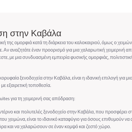
ση στην Καβάλα
ική της ομορφιά κατά τη διάρκεια του καλοκαιριού, όμως ο χειμ
ε. Αν αναζητάτε έναν προορισμό για μια χαλαρωτική χειμερινή 
στε, με μια συνδυασμένη εμπειρία φυσικής ομορφιάς, πολιτιστι
α κορυφαία ξενοδοχεία στην Καβάλα, είναι η ιδανική επιλογή για 
με εξαιρετική τοποθεσία.
 Suites για τη χειμερινή σας απόδραση:
 μοντέρνο και πολυτελές ξενοδοχείο στην Καβάλα, που προσφέρει σ
 του χειμώνα, είναι το ιδανικό καταφύγιο για όσους επιθυμούν ν
ύρα και να χαλαρώσουν σε έναν κομψό και ζεστό χώρο.